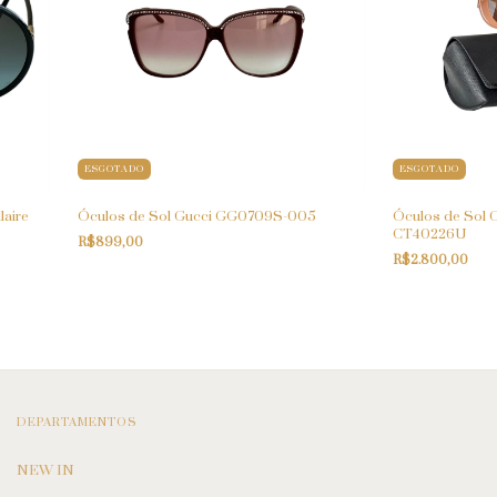
ESGOTADO
ESGOTADO
laire
Óculos de Sol Gucci GG0709S-005
Óculos de Sol 
CT40226U
R$899,00
R$2.800,00
DEPARTAMENTOS
NEW IN