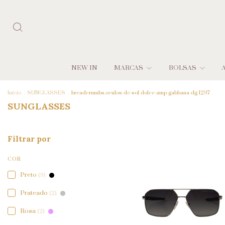
NEW IN
MARCAS
BOLSAS
Início
.
SUNGLASSES
.
breadcrumbs.oculos-de-sol-dolce-amp-gabbana-dg-1297
SUNGLASSES
Filtrar por
COR
Preto
(9)
Prateado
(2)
Rosa
(2)