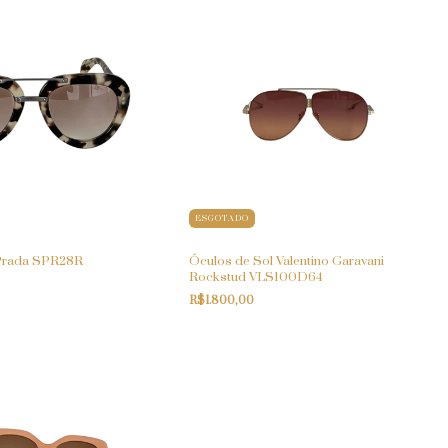
ESGOTADO
 Prada SPR28R
Óculos de Sol Valentino Garavani
Rockstud VLS100D64
R$1.800,00