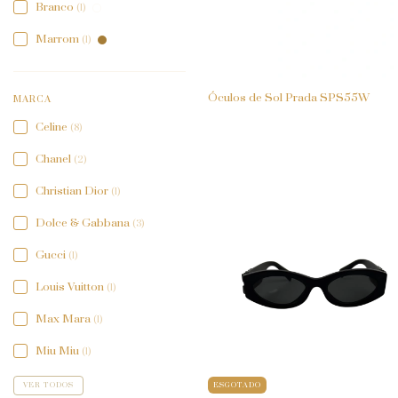
Branco
(1)
Marrom
(1)
Óculos de Sol Prada SPS55W
MARCA
Celine
(8)
Chanel
(2)
Christian Dior
(1)
Dolce & Gabbana
(3)
Gucci
(1)
Louis Vuitton
(1)
Max Mara
(1)
Miu Miu
(1)
ESGOTADO
VER TODOS