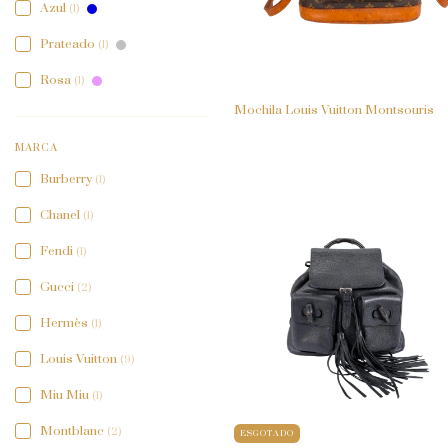
Azul
(1)
Prateado
(1)
Rosa
(1)
Mochila Louis Vuitton Montsouris
MARCA
Burberry
(1)
Chanel
(1)
Fendi
(1)
Gucci
(2)
Hermès
(1)
Louis Vuitton
(9)
Miu Miu
(1)
Montblanc
(2)
ESGOTADO