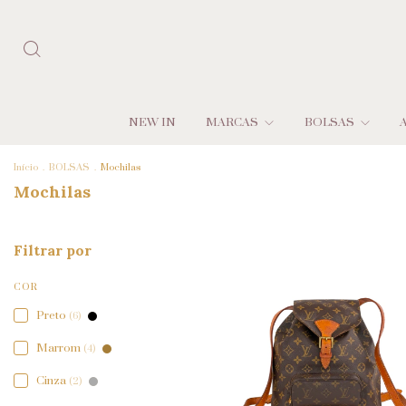
NEW IN
MARCAS
BOLSAS
Início
.
BOLSAS
.
Mochilas
Mochilas
Filtrar por
COR
Preto
(6)
Marrom
(4)
Cinza
(2)