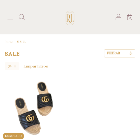
0
Início
.
SALE
SALE
FILTRAR
Limpar filtros
34
ESGOTADO