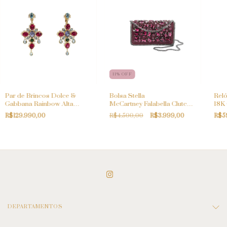
11
%
OFF
Par de Brincos Dolce &
Bolsa Stella
Reló
Gabbana Rainbow Alta
McCartney Falabella Clutch
18K 
Joalheria
Crystal Embellished
R$129.990,00
R$4.500,00
R$3.999,00
R$5
DEPARTAMENTOS