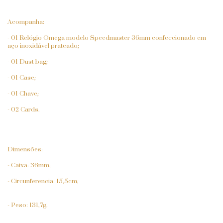
Acompanha:
- 01 Relógio Omega modelo Speedmaster 36mm confeccionado em
aço inoxidável prateado;
- 01 Dust bag;
- 01 Case;
- 01 Chave;
- 02 Cards.
Dimensões:
- Caixa: 36mm;
- Circunferencia: 15,5cm;
- Peso: 131,7g.