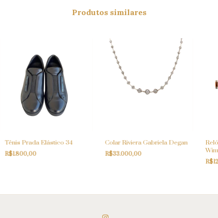
Produtos similares
Tênis Prada Elástico 34
Colar Riviera Gabriela Degan
Reló
Wim
R$1.800,00
R$33.000,00
R$12