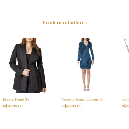
Produtos similares
Blazer Fendi 38
Vestido Saint Laurent 40
Cola
R$9.999,00
R$6.999,00
R$3