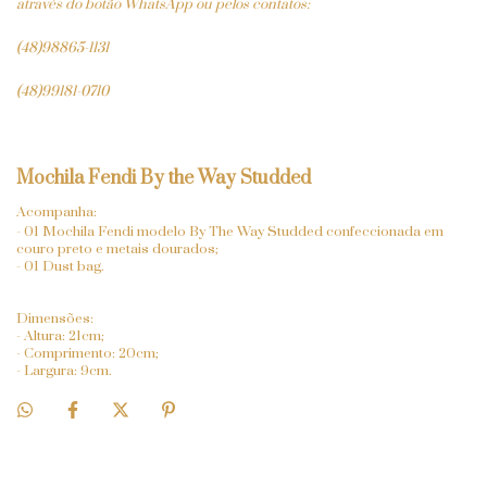
através do botão WhatsApp ou pelos contatos:
(48)98865-1131
(48)99181-0710
Mochila Fendi By the Way Studded
Acompanha:
- 01 Mochila Fendi modelo By The Way Studded confeccionada em
couro preto e metais dourados;
- 01 Dust bag.
Dimensões:
- Altura: 21cm;
- Comprimento: 20cm;
- Largura: 9cm.