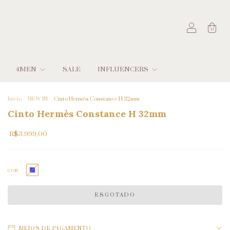
0
4MEN
SALE
INFLUENCERS
Início
.
NEW IN
.
Cinto Hermès Constance H 32mm
Cinto Hermès Constance H 32mm
R$3.999,00
COR
MEIOS DE PAGAMENTO