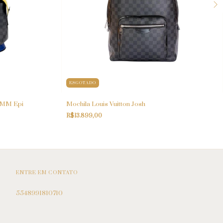
ESGOTADO
r MM Epi
Mochila Louis Vuitton Josh
R$13.899,00
ENTRE EM CONTATO
5548991810710