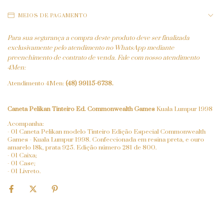
MEIOS DE PAGAMENTO
Para sua segurança a compra deste produto deve ser finalizada
exclusivamente pelo atendimento no WhatsApp mediante
preenchimento de contrato de venda. Fale com nosso atendimento
4Men:
Atendimento 4Men:
(48) 99115-6738
.
Caneta Pelikan Tinteiro Ed. Commonwealth Games
Kuala Lumpur 1998
Acompanha:
- 01 Caneta Pelikan modelo Tinteiro Edição Especial Commonwealth
Games - Kuala Lumpur 1998. Confeccionada em resina preta, e ouro
amarelo 18k, prata 925. Edição número 281 de 800.
- 01 Caixa;
- 01 Case;
- 01 Livreto.