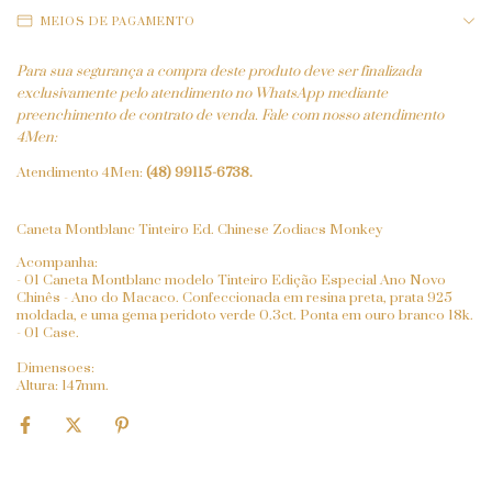
MEIOS DE PAGAMENTO
Para sua segurança a compra deste produto deve ser finalizada
exclusivamente pelo atendimento no WhatsApp mediante
preenchimento de contrato de venda. Fale com nosso atendimento
4Men:
Atendimento 4Men:
(48) 99115-6738
.
Caneta Montblanc Tinteiro Ed. Chinese Zodiacs Monkey
Acompanha:
- 01 Caneta Montblanc modelo Tinteiro Edição Especial Ano Novo
Chinês - Ano do Macaco. Confeccionada em resina preta, prata 925
moldada, e uma gema peridoto verde 0.3ct. Ponta em ouro branco 18k.
- 01 Case.
Dimensoes:
Altura: 147mm.