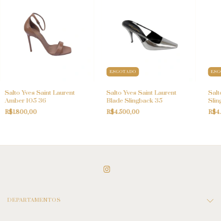
ESGOTADO
ESG
Salto Yves Saint Laurent
Salto Yves Saint Laurent
Salt
Amber 105 36
Blade Slingback 35
Slin
R$1.800,00
R$4.500,00
R$4
DEPARTAMENTOS