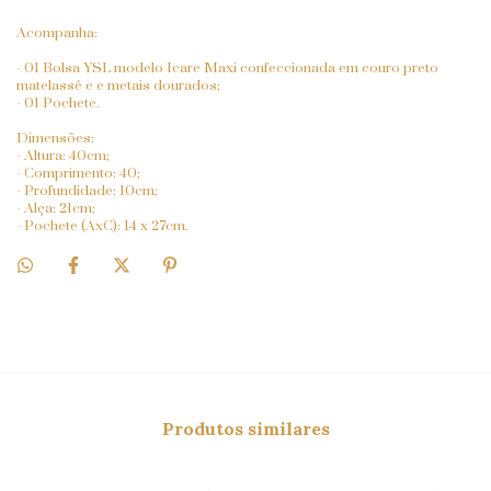
Acompanha:
- 01 Bolsa YSL modelo Icare Maxi confeccionada em couro preto
matelassê e e metais dourados;
- 01 Pochete.
Dimensões:
- Altura: 40cm;
- Comprimento: 40;
- Profundidade: 10cm;
- Alça: 21cm;
- Pochete (AxC): 14 x 27cm.
Produtos similares