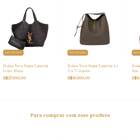
ESGOTADO
ESGOTADO
ESG
Bolsa Yves Saint Laurent
Bolsa Yves Saint Laurent Le
Bols
Icare Maxi
5 a 7 Grande
Sac 
R$27.999,00
R$16.999,00
R$8
Para comprar com esse produto