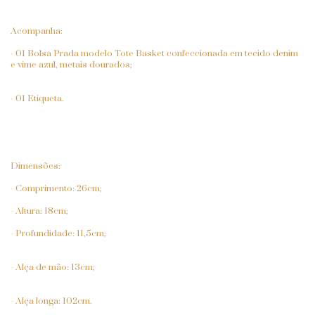
Acompanha:
- 01 Bolsa Prada modelo Tote Basket confeccionada em tecido denim
e vime azul, metais dourados;
- 01 Etiqueta.
Dimensões:
- Comprimento: 26cm;
- Altura: 18cm;
- Profundidade: 11,5cm;
- Alça de mão: 13cm;
- Alça longa: 102cm.