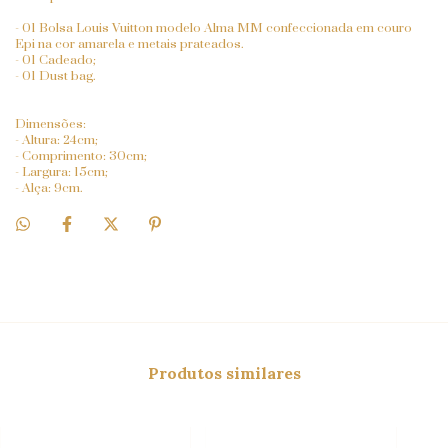
- 01 Bolsa Louis Vuitton modelo Alma MM confeccionada em couro
Epi na cor amarela e metais prateados.
- 01 Cadeado;
- 01 Dust bag.
Dimensões:
- Altura: 24cm;
- Comprimento: 30cm;
- Largura: 15cm;
- Alça: 9cm.
Produtos similares