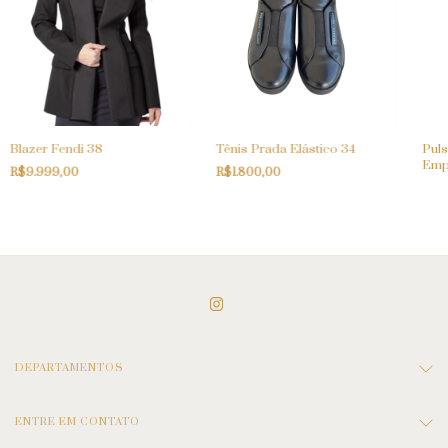
Blazer Fendi 38
Tênis Prada Elástico 34
Puls
Emp
R$9.999,00
R$1.800,00
DEPARTAMENTOS
ENTRE EM CONTATO