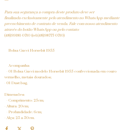
Para sua segurança a compra deste produto deve ser
finalizada exclusivamente pelo atendimento no WhatsApp mediante
preenchimento de contrato de venda. Fale com nosso atendimento
através do botão WhatsApp ou pelo contato:
(48)99181-0710 (tel:(48)98777-0710)
Bolsa Gucci Horsebit 1955
Acompanha:
- 01 Bolsa Gucci modelo Horsebit 1955 confeccionada em couro
vermelho, metais dourados;
- 01 Dust bag.
Dimensões:
- Comprimento: 25cm;
- Altura: 20cm;
- Profundidade: 6cm;
- Alça: 25 a 50cm.