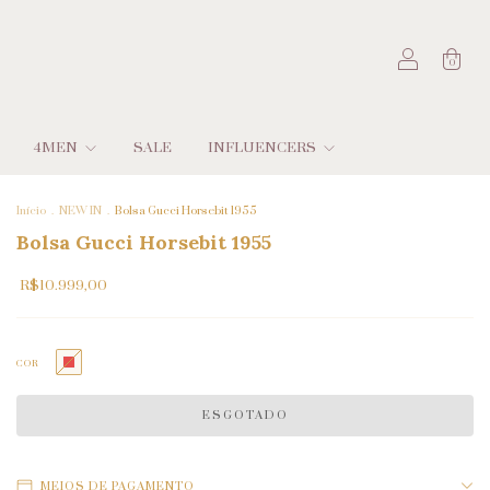
0
4MEN
SALE
INFLUENCERS
Início
.
NEW IN
.
Bolsa Gucci Horsebit 1955
Bolsa Gucci Horsebit 1955
R$10.999,00
COR
MEIOS DE PAGAMENTO