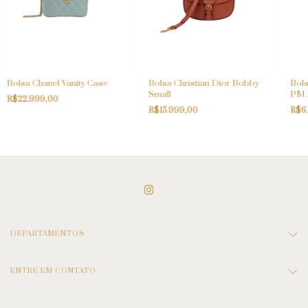
Bolsa Chanel Vanity Case
Bolsa Christian Dior Bobby
Bols
Small
PM 
R$22.999,00
R$15.999,00
R$6
DEPARTAMENTOS
ENTRE EM CONTATO