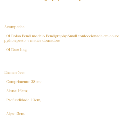
Acompanha:
- 01 Bolsa Fendi modelo Fendigraphy Small confeccionada em couro
python preto e metais dourados;
- 01 Dust bag.
Dimensões:
- Comprimento: 28cm;
- Altura: 16cm;
- Profundidade: 10cm;
- Alça: 15cm.