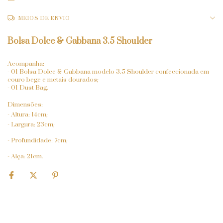
MEIOS DE ENVIO
Bolsa Dolce & Gabbana 3.5 Shoulder
Acompanha:
- 01 Bolsa Dolce & Gabbana modelo 3.5 Shoulder confeccionada em
couro bege e metais dourados;
- 01 Dust Bag.
Dimensões:
- Altura: 14cm;
- Largura: 23cm;
- Profundidade: 7cm;
- Alça: 21cm.