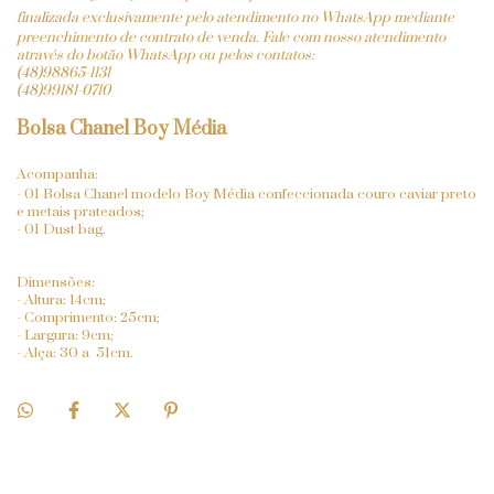
finalizada
exclusivamente pelo atendimento no WhatsApp mediante
preenchimento de contrato de venda. Fale com nosso atendimento
através do botão WhatsApp ou pelos contatos:
(48)98865-1131
(48)99181-0710
Bolsa Chanel Boy Média
Acompanha:
- 01 Bolsa Chanel modelo Boy Média confeccionada couro caviar preto
e metais prateados;
- 01 Dust bag.
Dimensões:
- Altura: 14cm;
- Comprimento: 25cm;
- Largura: 9cm;
- Alça: 30 a 51cm.