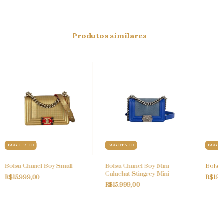
Produtos similares
ESGOTADO
ESGOTADO
ESG
Bolsa Chanel Boy Small
Bolsa Chanel Boy Mini
Bols
Galuchat Stingrey Mini
R$15.999,00
R$1
R$15.999,00