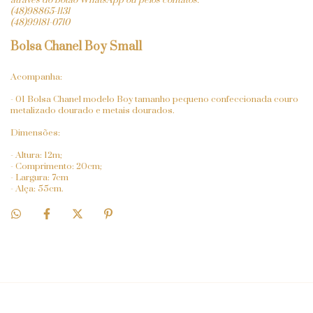
através do botão WhatsApp ou pelos contatos:
(48)98865-1131
(48)99181-0710
Bolsa Chanel Boy Small
Acompanha:
- 01 Bolsa Chanel modelo Boy tamanho pequeno confeccionada couro
metalizado dourado e metais dourados.
Dimensões:
- Altura: 12m;
- Comprimento: 20cm;
- Largura: 7cm
- Alça: 55cm.