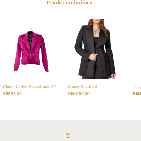
Produtos similares
Blazer Dolce & Gabbana PP
Blazer Fendi 38
Têni
R$899,00
R$9.999,00
R$1.