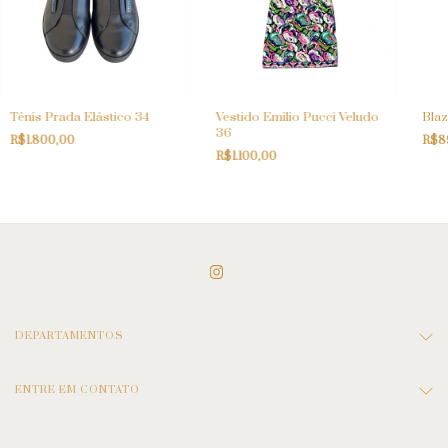
Tênis Prada Elástico 34
Vestido Emilio Pucci Veludo
Bla
36
R$1.800,00
R$8
R$1.100,00
DEPARTAMENTOS
ENTRE EM CONTATO