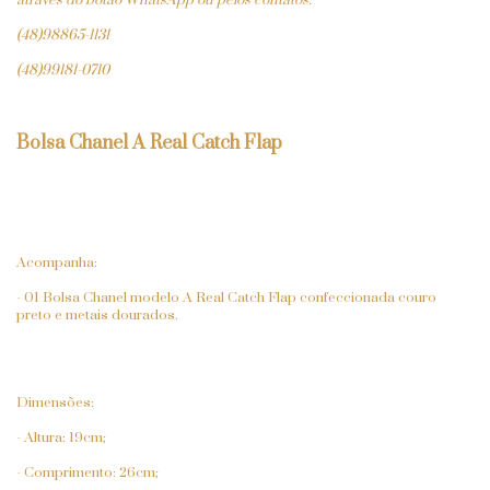
através do botão WhatsApp ou pelos contatos:
(48)98865-1131
(48)99181-0710
Bolsa Chanel A Real Catch Flap
Acompanha:
- 01 Bolsa Chanel modelo A Real Catch Flap confeccionada couro
preto e metais dourados.
Dimensões:
- Altura: 19cm;
- Comprimento: 26cm;