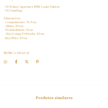
- 01 Bolsa Capucines MM Louis Vuitton
- 01 DustBag
Dimensões:
- Comprimento: 31.5cm
- Altura: 20cm
- Profundidade: 11cm
- Alça Longa Dobrada: 42cm
-Alça Mão: 10cm
NUNCA USADA!
Produtos similares