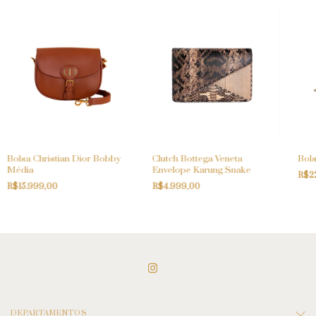
Bolsa Christian Dior Bobby
Clutch Bottega Veneta
Bols
Média
Envelope Karung Snake
R$2
R$15.999,00
R$4.999,00
DEPARTAMENTOS