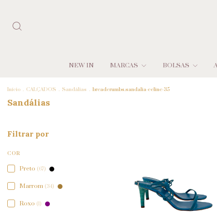
NEW IN
MARCAS
BOLSAS
Início
.
CALÇADOS
.
Sandálias
.
breadcrumbs.sandalia-celine-35
Sandálias
Filtrar por
COR
Preto
(67)
Marrom
(34)
Roxo
(1)