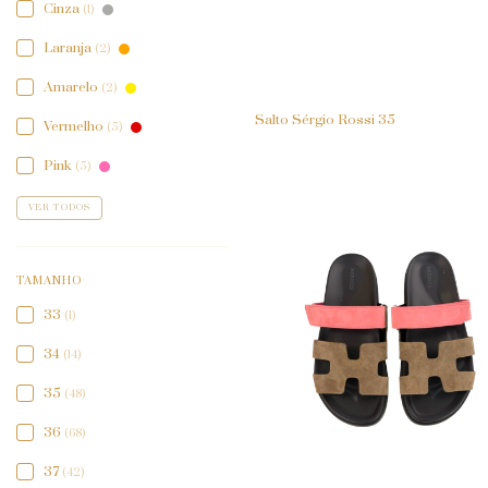
Cinza
(1)
Laranja
(2)
Amarelo
(2)
Salto Sérgio Rossi 35
Vermelho
(5)
Pink
(5)
VER TODOS
TAMANHO
33
(1)
34
(14)
35
(48)
36
(68)
37
(42)