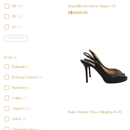
Sandália Hermès Chypre 37
38
(27)
R$6.999,00
39
(21)
40
(5)
VER TODOS
MARCA
Balmain
(1)
Bottega Veneta
(11)
Burberry
(1)
Celine
(5)
Chanel
(22)
Salto Jimmy Choo Slingback 36
Chloé
(3)
Christian Dior
(5)