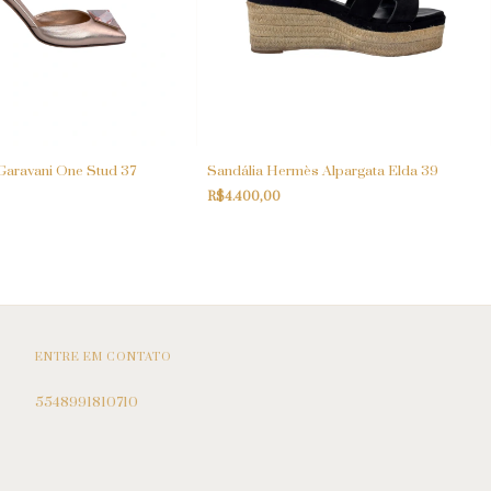
 Garavani One Stud 37
Sandália Hermès Alpargata Elda 39
R$4.400,00
ENTRE EM CONTATO
5548991810710