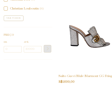
Christian Louboutin
(16)
VER TODOS
PREÇO
DE
ATÉ
Salto Gucci Mule Marmont GG Frin
R$1.699,00