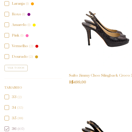
Laranja
(1)
Roxo
(1)
Amarelo
(1)
Pink
(1)
Vermelho
(2)
Dourado
(2)
VER TODOS
Salto Jimmy Choo Slingback Croco 
R$499,00
TAMANHO
33
(2)
34
(35)
35
(88)
36
(107)