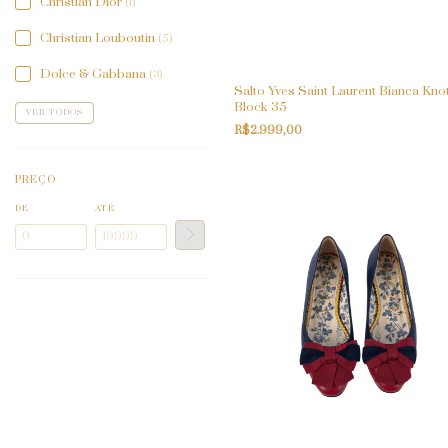
Christian Dior
(1)
Christian Louboutin
(5)
Dolce & Gabbana
(3)
Salto Yves Saint Laurent Bianca Kno
Block 35
VER TODOS
R$2.999,00
PREÇO
DE
ATÉ