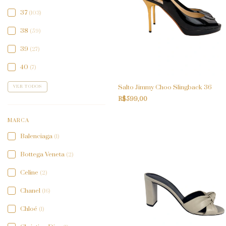
37
(103)
38
(59)
39
(27)
40
(7)
Salto Jimmy Choo Slingback 36
VER TODOS
R$599,00
MARCA
Balenciaga
(1)
Bottega Veneta
(2)
Celine
(2)
Chanel
(16)
Chloé
(1)