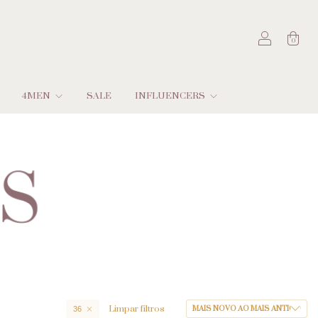
0
4MEN
SALE
INFLUENCERS
Limpar filtros
36