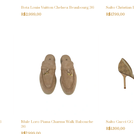
Bota Louis Vuitton Chelsea Beaubourg 36
Salto Christian
R$2.999,00
R$1.799,00
6
Mule Loro Piana Charms Walk Babouche
Salto Gucci GG
36
R$1.300,00
R$7.999,00