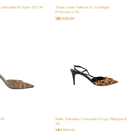
 Louboutin So Kate 120 36
Tênis Louis Vuitton LV Archlight
Perforated 36
R$1.999,00
 36
Salto Valentino Garavani VLogo Slingback
36
R$3.500,00