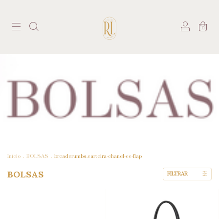
0
Início
.
BOLSAS
.
breadcrumbs.carteira-chanel-cc-flap
BOLSAS
FILTRAR