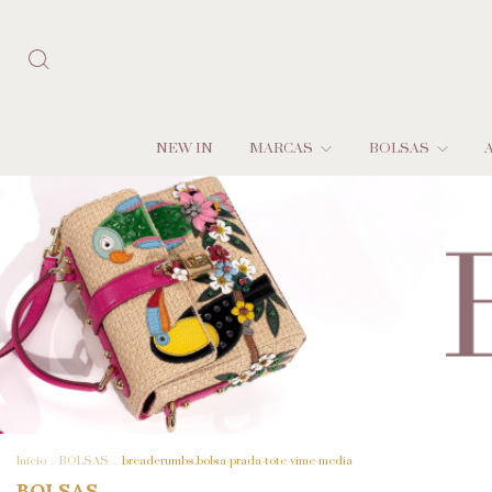
NEW IN
MARCAS
BOLSAS
Início
.
BOLSAS
.
breadcrumbs.bolsa-prada-tote-vime-media
BOLSAS