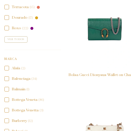
Terracota
(15)
Dourado
(17)
Roxo
(22)
VER TODOS
MARCA
Alaïa
(2)
Bolsa Gucci Dionysus Wallet on Cha
Balenciaga
(34)
Balmain
(1)
Bottega Veneta
(86)
Bottega Venetta
(3)
Burberry
(12)