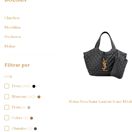
Clutches
Mochilas
Pochetes
Malas
Filtrar por
COR
Preto
(349)
Marrom
(245)
Bolsa Yves Saint Laurent Icare Médi
Prata
(1)
Cobre
(2)
Chumbo
(2)