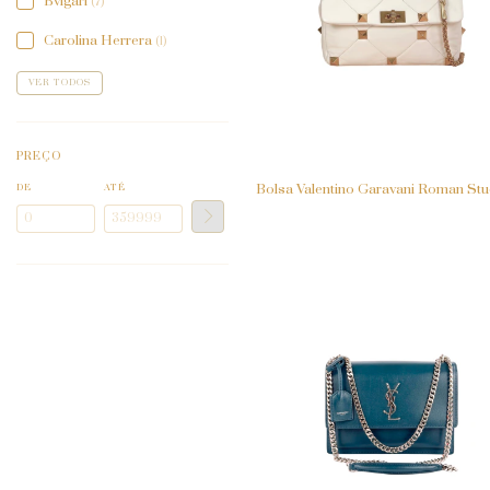
Bvlgari
(7)
Carolina Herrera
(1)
VER TODOS
PREÇO
Bolsa Valentino Garavani Roman St
DE
ATÉ