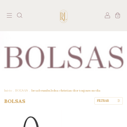
0
Início
.
BOLSAS
.
breadcrumbs.bolsa-christian-dior-toujours-media
BOLSAS
FILTRAR