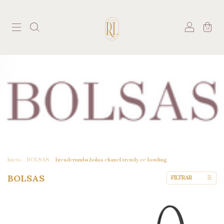
0
Início
.
BOLSAS
.
breadcrumbs.bolsa-chanel-trendy-cc-bowling
BOLSAS
FILTRAR