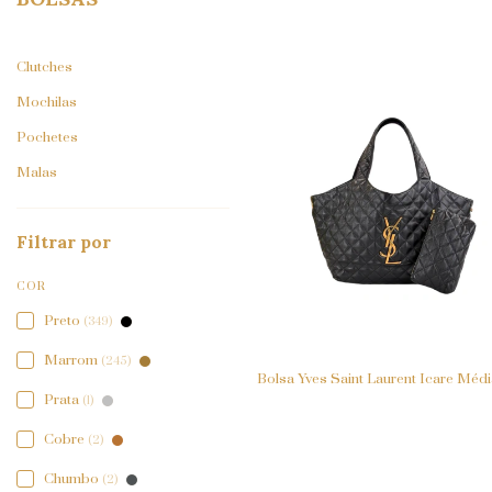
Clutches
Mochilas
Pochetes
Malas
Filtrar por
COR
Preto
(349)
Marrom
(245)
Bolsa Yves Saint Laurent Icare Médi
Prata
(1)
Cobre
(2)
Chumbo
(2)