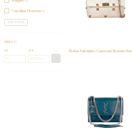
Bvlgari
(7)
Carolina Herrera
(1)
VER TODOS
PREÇO
Bolsa Valentino Garavani Roman St
DE
ATÉ