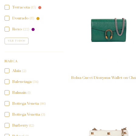
Terracota
(15)
Dourado
(17)
Roxo
(22)
VER TODOS
MARCA
Alaïa
(2)
Bolsa Gucci Dionysus Wallet on Cha
Balenciaga
(34)
Balmain
(1)
Bottega Veneta
(86)
Bottega Venetta
(3)
Burberry
(12)