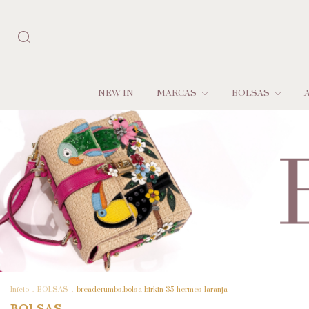
NEW IN
MARCAS
BOLSAS
Início
.
BOLSAS
.
breadcrumbs.bolsa-birkin-35-hermes-laranja
BOLSAS