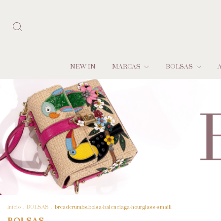
NEW IN
MARCAS
BOLSAS
Início
.
BOLSAS
.
breadcrumbs.bolsa-balenciaga-hourglass-smaill
BOLSAS