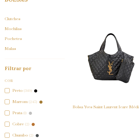
Clutches
Mochilas
Pochetes
Malas
Filtrar por
COR
Preto
(349)
Marrom
(245)
Bolsa Yves Saint Laurent Icare Médi
Prata
(1)
Cobre
(2)
Chumbo
(2)