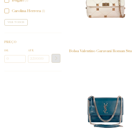
Bvlgari
(7)
Carolina Herrera
(1)
VER TODOS
PREÇO
Bolsa Valentino Garavani Roman St
DE
ATÉ