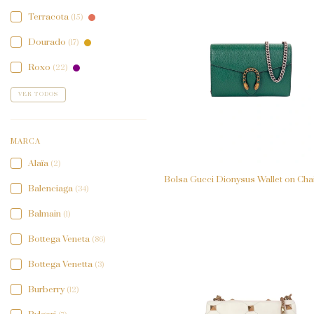
Terracota
(15)
Dourado
(17)
Roxo
(22)
VER TODOS
MARCA
Alaïa
(2)
Bolsa Gucci Dionysus Wallet on Cha
Balenciaga
(34)
Balmain
(1)
Bottega Veneta
(86)
Bottega Venetta
(3)
Burberry
(12)