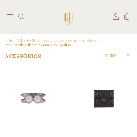
0
Início
.
ACESSÓRIOS
.
breadcrumbs.pulseiras-e-braceletes
.
breadcrumbs.pulseira-rivieira-ouro-e-pedras
ACESSÓRIOS
FILTRAR